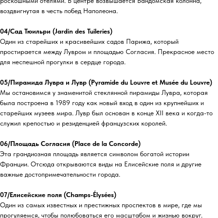
роскошными отелями. В центре возвышается Вандомская колонна,
воздвигнутая в честь побед Наполеона.
04/Сад Тюильри (Jardin des Tuileries)
Один из старейших и красивейших садов Парижа, который
простирается между Лувром и площадью Согласия. Прекрасное место
для неспешной прогулки в сердце города.
05/Пирамида Лувра и Лувр (Pyramide du Louvre et Musée du Louvre)
Мы остановимся у знаменитой стеклянной пирамиды Лувра, которая
была построена в 1989 году как новый вход в один из крупнейших и
старейших музеев мира. Лувр был основан в конце XII века и когда-то
служил крепостью и резиденцией французских королей.
06/Площадь Согласия (Place de la Concorde)
Эта грандиозная площадь является символом богатой истории
Франции. Отсюда открываются виды на Елисейские поля и другие
важные достопримечательности города.
07/Елисейские поля (Champs-Élysées)
Один из самых известных и престижных проспектов в мире, где мы
прогуляемся, чтобы полюбоваться его масштабом и жизнью вокруг.