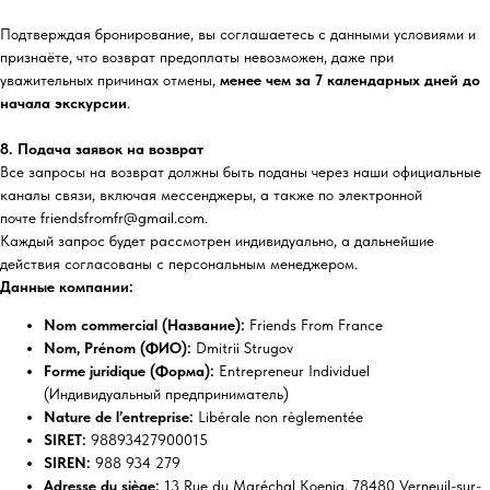
Подтверждая бронирование, вы соглашаетесь с данными условиями и
признаёте, что возврат предоплаты невозможен, даже при
уважительных причинах отмены,
менее чем за 7 календарных дней до
начала экскурсии
.
8. Подача заявок на возврат
Все запросы на возврат должны быть поданы через наши официальные
каналы связи,
включая мессенджеры, а также по электронной
почте friendsfromfr@gmail.com.
Каждый запрос будет рассмотрен индивидуально, а дальнейшие
действия согласованы с персональным менеджером.
Данные компании:
Nom commercial (Название):
Friends From France
Nom, Prénom (ФИО):
Dmitrii Strugov
Forme juridique (Форма):
Entrepreneur Individuel
(Индивидуальный предприниматель)
Nature de l’entreprise:
Libérale non règlementée
SIRET:
98893427900015
SIREN:
988 934 279
Adresse du siège:
13 Rue du Maréchal Koenig, 78480 Verneuil-sur-