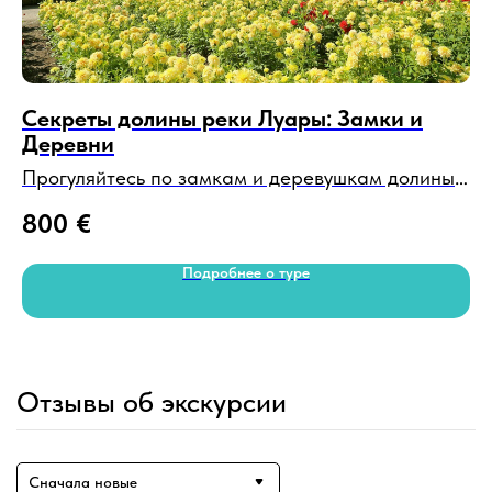
Секреты долины реки Луары: Замки и
Э
Деревни
и
Прогуляйтесь по замкам и деревушкам долины
Пе
Луары, наслаждаясь видами и узнавая больше о
ли
800
€
3
богатой истории и культуре этого региона.
то
ме
Подробнее о туре
10-12 часов • на автомобиле
по
по
од
2-
Отзывы об экскурсии
Сначала новые