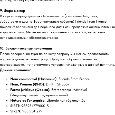
9. Форс-мажор
В случае непредвиденных обстоятельств (стихийные бедствия,
забастовки и другие форс-мажорные события) Friends From France
приложит все усилия для переноса даты или предложит альтернативный
вариант услуги. Мы не несем ответственности за сбои, вызванные
непредвиденными обстоятельствами
10. Заключительные положения
После завершения тура по вашему запросу мы можем предоставить
подтверждение оказания услуг. Продолжая бронирование, вы
подтверждаете, что принимаете условия, изложенные в данной политике.
Данные компании:
Nom commercial (Название):
Friends From France
Nom, Prénom (ФИО):
Dmitrii Strugov
Forme juridique (Форма):
Entrepreneur Individuel
(Индивидуальный предприниматель)
Nature de l’entreprise:
Libérale non règlementée
SIRET:
98893427900015
SIREN:
988 934 279