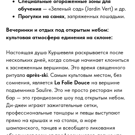
Специальные огороженные зоны для
Планируете отдых в Париже и Франции?
обучения
— «Зеленый сад» (Jardin Vert) и др.
Прогулки на санях
, запряженных лошадьми.
Предварительное бронирование позволяет согласовать
маршрут, учесть ваши пожелания и избежать спешки.
Вечеринки и отдых под открытым небом:
В период высокого сезона (июль - октябрь)
свободные
культовая атмосфера единения на склоне:
даты быстро заполняются.
При бронировании экскурсии за день до предполагаемой
Настоящая душа Куршевеля раскрывается после
даты, может не оказаться свободных мест и
доступных
билетов в продаже
!
нескольких дней, когда солнце начинает клониться
к заснеженным вершинам. Это время священного
С уважением,
ритуала
après-ski
. Самым культовым местом, без
Дмитрий - ваш гид по Парижу и Франции!
сомнения, является
La Folie Douce
на вершине
Пишите мне в удобном мессенджере - 24/7
подъемника Saulire. Это не просто ресторан или
бар — это грандиозное шоу под открытым небом.
Telegram
WhatsApp
Ди-джеи играют зажигательные сетки,
профессиональные танцоры и певцы выступают
прямо на крышах и на столах, а море
шампанского, танцев и всеобщего ликования