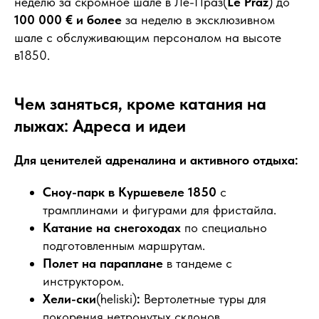
неделю за скромное шале в Ле-Праз(
Le Praz
) до
100 000 € и более
за неделю в эксклюзивном
шале с обслуживающим персоналом на высоте
в1850.
Чем заняться, кроме катания на
лыжах: Адреса и идеи
Для ценителей адреналина и активного отдыха:
Сноу-парк в Куршевеле 1850
с
трамплинами и фигурами для фристайла.
Катание на снегоходах
по специально
подготовленным маршрутам.
Полет на параплане
в тандеме с
инструктором.
Хели-ски
(heliski)
:
Вертолетные туры для
покорения нетронутых склонов.