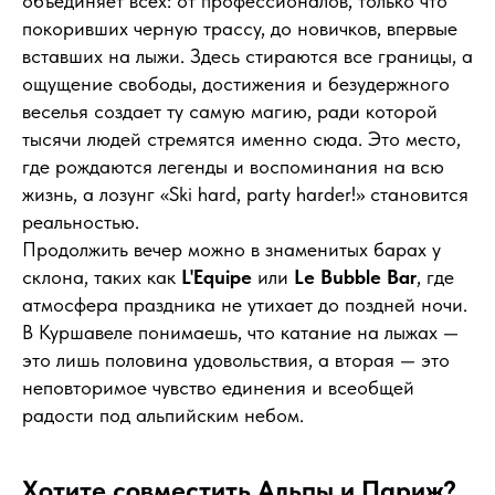
объединяет всех: от профессионалов, только что
покоривших черную трассу, до новичков, впервые
вставших на лыжи. Здесь стираются все границы, а
ощущение свободы, достижения и безудержного
веселья создает ту самую магию, ради которой
тысячи людей стремятся именно сюда. Это место,
где рождаются легенды и воспоминания на всю
жизнь, а лозунг «Ski hard, party harder!» становится
реальностью.
Продолжить вечер можно в знаменитых барах у
склона, таких как
L'Equipe
или
Le Bubble Bar
, где
атмосфера праздника не утихает до поздней ночи.
В Куршавеле понимаешь, что катание на лыжах —
это лишь половина удовольствия, а вторая — это
неповторимое чувство единения и всеобщей
радости под альпийским небом.
Хотите совместить Альпы и Париж?