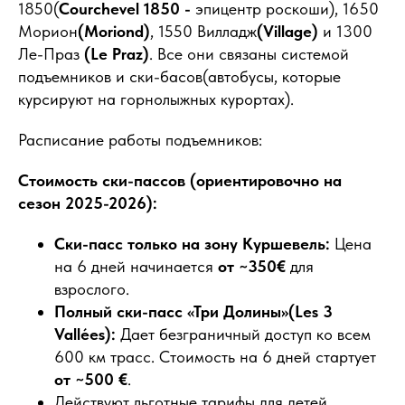
1850(
Courchevel 1850 -
эпицентр роскоши), 1650
Морион
(Moriond)
, 1550 Вилладж
(Village)
и 1300
Ле-Праз
(Le Praz)
. Все они связаны системой
подъемников и ски-басов(автобусы, которые
курсируют на горнолыжных курортах).
Расписание работы подъемников:
Стоимость ски-пассов (ориентировочно на
сезон 2025-2026):
Ски-пасс только на зону Куршевель:
Цена
на 6 дней начинается
от ~350€
для
взрослого.
Полный ски-пасс «Три Долины»(Les 3
Vallées):
Дает безграничный доступ ко всем
600 км трасс. Стоимость на 6 дней стартует
от ~500 €
.
Действуют льготные тарифы для детей,