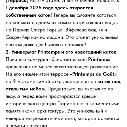
(терраса)
на 7-м этаже. И вот отличная новость:
с
1 декабря 2025 года здесь откроется
собственный каток!
Теперь вы сможете кататься
на коньках с одним из самых потрясающих видов
на Париж: Опера Гарнье, Эйфелева башня и
Сакре-Кёр как на ладони. Это станет уникальным
опытом даже для бывалых парижан!
2. Универмаг Printemps и его новогодний каток
Пока его конкурент блистает елкой,
Printemps
предлагает не менее захватывающее развлечение.
На его знаменитой террасе
«Printemps du Goût»
на 9-м этаже зимой открывается поп-ап
каток под
открытым небом
. Представьте: вы скользите по
льду, а перед вами простираются крыши
исторического центра Парижа с его знаменитыми
памятниками архитектуры. Это уникальный и
невероятно романтичный опыт, который останется
в памяти навсегда.