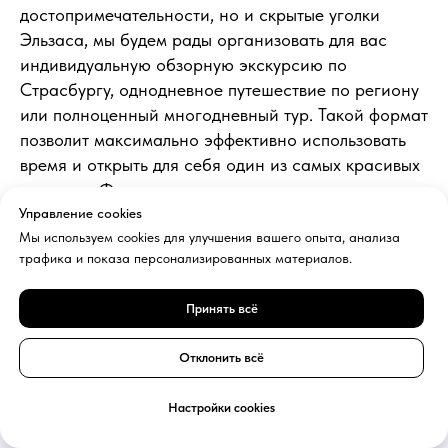
достопримечательности, но и скрытые уголки
Эльзаса, мы будем рады организовать для вас
индивидуальную обзорную экскурсию по
Страсбургу, однодневное путешествие по региону
или полноценный многодневный тур. Такой формат
позволит максимально эффективно использовать
время и открыть для себя один из самых красивых
регионов Франции.
Управление cookies
Эльзас — это именно то место, куда хочется
Мы используем cookies для улучшения вашего опыта, анализа
возвращаться снова и снова.
трафика и показа персонализированных материалов.
С уважением,
Принять всё
Дмитрий - ваш гид по Парижу и Франции!
📞 +33 744 967 511
Отклонить всё
Напишите мне в удобном мессенджере:
Настройки cookies