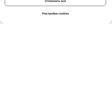
Отклонить всё
Настройки cookies
Индивидуальные туры с
личным гидом во Франции
О НАС
Блог
Контакты
Уведомление о Cookies
Условия отмены и возврата